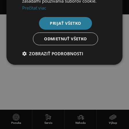
zásadami používania súborov cookie.
Požičovňa
Kontakt
© 2022 FRANCE-TECH Košice s.r.o. All rights reserved.
Prečítať viac
PRIJAŤ VŠETKO
ODMIETNUŤ VŠETKO
ZOBRAZIŤ PODROBNOSTI
Ponuka
Servis
Nehoda
Výkup