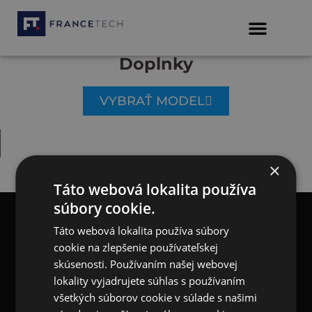
Doplnky
VYBRAŤ MODEL
×
Táto webová lokalita používa
súbory cookie.
Táto webová lokalita používa súbory
cookie na zlepšenie používateľskej
Modely
Financovanie
skúsenosti. Používaním našej webovej
Vozidlá skladom
Eurorepar
Neváhajte nás kontaktovať
lokality vyjadrujete súhlas s používaním
Bratislava
+421 2 212 907 77
Servis
E-shop
Nitra
+421 37 693 36 11
všetkých súborov cookie v súlade s našimi
Košice
+421 55 783 66 66