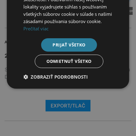
lokality vyjadrujete súhlas s používaním
7 rokov
všetkých súborov cookie v súlade s našimi
zásadami používania súborov cookie.
Prečítať viac
AKONTÁCIA
MESAČNÁ SPLÁTKA
PRIJAŤ VŠETKO
S POISTENÍM
25 893 €
302,06 €
ODMIETNUŤ VŠETKO
Sumy mesačnej splátky a akontácie sú vrátane úmoru
ZOBRAZIŤ PODROBNOSTI
DPH.
EXPORT/TLAČ