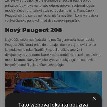
Ženevský autosalón je pre jednotlivé značky tradične prvou
príležitosťou v roku na to, aby odprezentovali svoje najnovšie
modely alebo futuristické vízie európskemu trhu. Francúzsky
Peugeot si túto šancu nenechal ujsť a návštevníkom výstaviska
vo Švajčiarsku ponúkol hneď dve svetové premiéry.
Nový Peugeot 208
Najväčšiu pozornosť pútala najnovšia generácia hatchbacku
Peugeot 208, ktorá príde do predaja ešte v prvej polovici tohto
kalendárneho roka. Tradičný model prešiel viacerými
dizajnérskymi zmenami, ktoré z neho urobili moderné a atraktívne
mestské auto. Navyše, v jeho výbave nechýbajú ani najnovšie
bezpečnostné či asistenčné technológie.
×
Táto webová lokalita používa