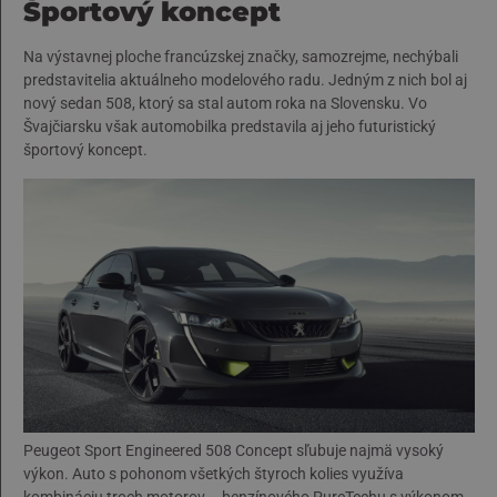
Športový koncept
Na výstavnej ploche francúzskej značky, samozrejme, nechýbali
predstavitelia aktuálneho modelového radu. Jedným z nich bol aj
nový sedan 508, ktorý sa stal autom roka na Slovensku. Vo
Švajčiarsku však automobilka predstavila aj jeho futuristický
športový koncept.
Peugeot Sport Engineered 508 Concept sľubuje najmä vysoký
výkon. Auto s pohonom všetkých štyroch kolies využíva
kombináciu troch motorov – benzínového PureTechu s výkonom