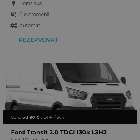
Bratislava
Elektromobil
Automat
REZERVOVAŤ
Cena
od 80 €
s DPH / deň
Ford Transit 2.0 TDCi 130k L3H2
Limit 150 km / deň