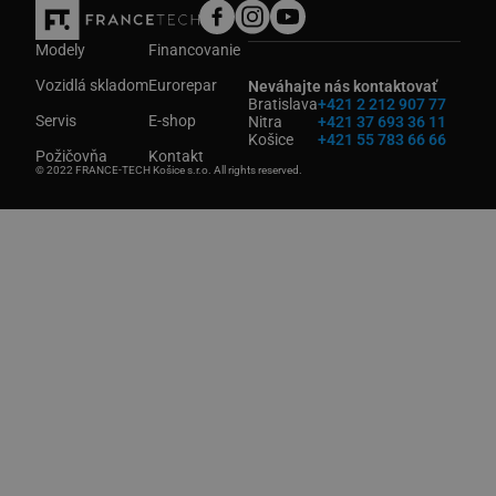
Modely
Financovanie
Vozidlá skladom
Eurorepar
Neváhajte nás kontaktovať
Bratislava
+421 2 212 907 77
Servis
E-shop
Nitra
+421 37 693 36 11
Košice
+421 55 783 66 66
Požičovňa
Kontakt
© 2022 FRANCE-TECH Košice s.r.o. All rights reserved.