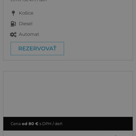
Košice
Diesel
Automat
REZERVOVAŤ
Cena
od 80 €
s DPH / deň