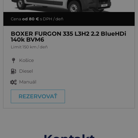
Cena
od 80 €
s DPH / deň
BOXER FURGON 335 L3H2 2.2 BlueHDi
140k BVM6
Limit 150 km / deň
Košice
Diesel
Manuál
REZERVOVAŤ