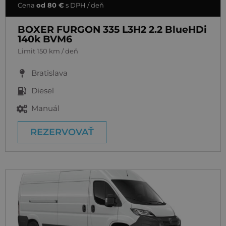
Cena
od 80 €
s DPH / deň
BOXER FURGON 335 L3H2 2.2 BlueHDi
140k BVM6
Limit 150 km / deň
Bratislava
Diesel
Manuál
REZERVOVAŤ