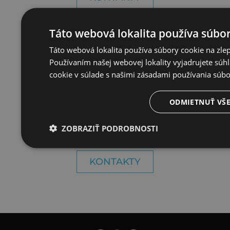
Táto webová lokalita používa súbor
FRANCE-TECH Košice
Táto webová lokalita používa súbory cookie na zlep
Používaním našej webovej lokality vyjadrujete súh
Rozvojová 1, 040 11 Košice
cookie v súlade s našimi zásadami používania súb
+421 55 783 66 66
OTVÁRACIE HODINY
ODMIETNUŤ VŠ
Po – Pia: 8:00 – 17:00
So – Ne: zatvorené
ZOBRAZIŤ PODROBNOSTI
KONTAKTY