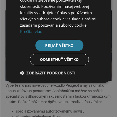
cookie na zlepšenie používateľskej
najpredávanejšie autá v Európe.
skúsenosti. Používaním našej webovej
lokality vyjadrujete súhlas s používaním
všetkých súborov cookie v súlade s našimi
zásadami používania súborov cookie.
Prečítať viac
PRIJAŤ VŠETKO
ODMIETNUŤ VŠETKO
ZOBRAZIŤ PODROBNOSTI
Vyberte si u nás nové osobné vozidlo Peugeot a my sa oň ako
bonus kráľovsky postaráme. Spoľahnúť sa môžete na našich
špecialistov s dlhoročnými skúsenosťami a láskou k francúzskym
autám. Počítať môžete so špičkovou starostlivosťou vďaka:
špecializovanému autorizovanému servisu
výhradne originálnym dielom