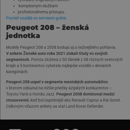
komplexným službám
profesionálnemu prístupu.
Pozrieť vozidlá so servisom grátis
Peugeot 208 – ženská
jednotka
Modely Peugeot 208 a 2008 bodujú aj u nežnejšieho pohlavia.
V ankete Ženské auto roka 2021 získali tituly vo svojich
segmentoch.
Porota zložená z 50 členiek z 38 rôznych svetových
krajín a 5 kontinentov vyberala najlepšie vozidlá v deviatich
kategóriách.
Peugeot 208 uspel v segmente mestských automobilov
,
v ktorom odsunul na nižšie priečky ázijských konkurentov –
Toyotu Yaris a Hondu Jazz.
Peugeot 2008 dominoval medzi
crossovermi
, keď bol úspešnejší ako Renault Captur a Kia Sonet.
Celkovým víťazom ankety sa stal Land Rover Defender.