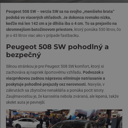
Peugeot 508 SW
–
verzia SW sa na svojho „menšieho brata“
podobá vo viacerých ohľadoch. Je dokonca rovnako nízka,
keďže má len 142 cm a je dlhšia iba o 4 cm. To sa prejavilo na
skromnejšom batožinovom priestore
, ktorý ponúka 530 litrov, čo
je o 43 litrov viac ako v prípade fastbacku.
Peugeot 508 SW pohodlný a
bezpečný
Silnou stránkou je pre Peugeot 508 SW komfort, ktorý si
zachováva aj napriek športovému vzhľadu.
Podvozok s
viacprvkovou zadnou nápravou eliminuje natriasanie a
poskytuje pohodlné prejazdy cez nerovnosti.
Navyše, v
zákrutách sa zbytočne nenakláňa a ponúka pocit istoty.
Zaujímavosťou je, že karoséria nebola zváraná, ale lepená, takže
skelet auta je pevnejší.