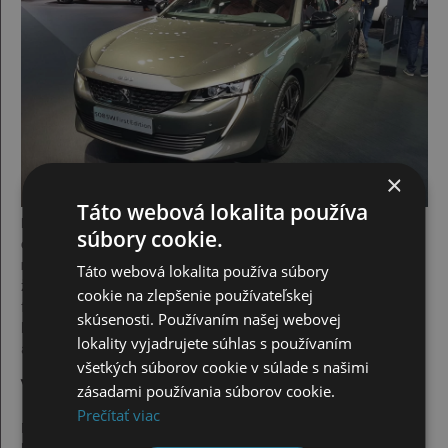
×
Táto webová lokalita používa
Potešujúce výsledky priniesli aj testy bezpečnosti vytvorené
súbory cookie.
organizáciou Euro NCAP, ktorá odmenila klasický Peugeot 508
najvyšším päťhviezdičkovým hodnotením.
Dá sa teda očakávať,
Táto webová lokalita používa súbory
že rovnako dobre na tom bude aj kombi. Vozidlo z dielne
cookie na zlepšenie používateľskej
francúzskej automobilky dostalo 96 % za ochranu vodiča, 86 % za
skúsenosti. Používaním našej webovej
bezpečnosť detí, v konfrontácii s chodcami získalo 71 % a
lokality vyjadrujete súhlas s používaním
asistenčné technológie boli ohodnotené na 79 %.
všetkých súborov cookie v súlade s našimi
Výkonné motory
zásadami používania súborov cookie.
Prečítať viac
Model SW je dostupný v piatich rôznych motorizáciách. Prvým