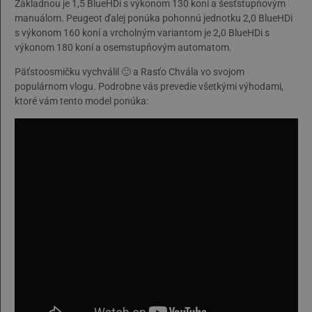
Základnou je 1,5 BlueHDi s výkonom 130 koní a šesťstupňovým
manuálom. Peugeot ďalej ponúka pohonnú jednotku 2,0 BlueHDi
s výkonom 160 koní a vrcholným variantom je 2,0 BlueHDi s
výkonom 180 koní a osemstupňovým automatom.
Päťstoosmičku vychválil 🙂 a Rasťo Chvála vo svojom
populárnom vlogu. Podrobne vás prevedie všetkými výhodami,
ktoré vám tento model ponúka: