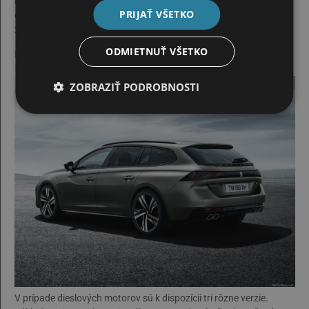
benzínovým variantom je 1,6 Puretech s výkonom 180 koní,
PRIJAŤ VŠETKO
druhým 1,6 PureTech s označením „GT“, ktorý ponúkne výkon až
225 koní a je skombinovaný s osemstupňovým automatom.
ODMIETNUŤ VŠETKO
Mám záujem o Peugeot 508 SW
Pozrieť skladové vozidlá Peugeot
508 SW
ZOBRAZIŤ PODROBNOSTI
V prípade dieslových motorov sú k dispozícii tri rôzne verzie.