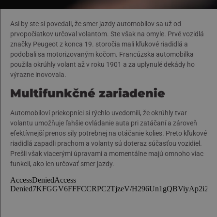
Asi by ste si povedali, že smer jazdy automobilov sa už od
prvopočiatkov určoval volantom. Ste však na omyle. Prvé vozidlá
značky Peugeot z konca 19. storočia mali kľukové riadidlá a
podobali sa motorizovaným kočom. Francúzska automobilka
použila okrúhly volant až v roku 1901 a za uplynulé dekády ho
výrazne inovovala.
Multifunkčné zariadenie
Automobiloví priekopníci si rýchlo uvedomili, že okrúhly tvar
volantu umožňuje ľahšie ovládanie auta pri zatáčaní a zároveň
efektívnejší prenos sily potrebnej na otáčanie kolies. Preto kľukové
riadidlá zapadli prachom a volanty sú doteraz súčasťou vozidiel.
Prešli však viacerými úpravami a momentálne majú omnoho viac
funkcií, ako len určovať smer jazdy.