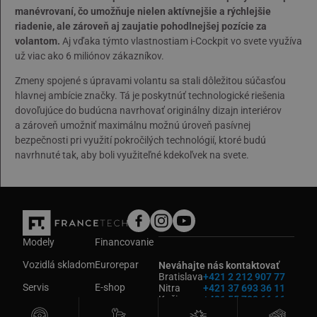
manévrovaní, čo umožňuje nielen aktívnejšie a rýchlejšie
riadenie, ale zároveň aj zaujatie pohodlnejšej pozície za
volantom.
Aj vďaka týmto vlastnostiam i-Cockpit vo svete využíva
už viac ako 6 miliónov zákazníkov.
Zmeny spojené s úpravami volantu sa stali dôležitou súčasťou
hlavnej ambície značky. Tá je poskytnúť technologické riešenia
dovoľujúce do budúcna navrhovať originálny dizajn interiérov
a zároveň umožniť maximálnu možnú úroveň pasívnej
bezpečnosti pri využití pokročilých technológií, ktoré budú
navrhnuté tak, aby boli využiteľné kdekoľvek na svete.
Modely
Financovanie
Vozidlá skladom
Eurorepar
Neváhajte nás kontaktovať
Bratislava
+421 2 212 907 77
Servis
E-shop
Nitra
+421 37 693 36 11
Košice
+421 55 783 66 66
Požičovňa
Kontakt