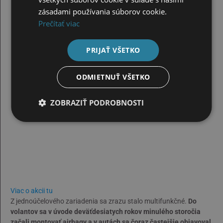
zásadami používania súborov cookie.
Prečítať viac
PRIJAŤ VŠETKO
ODMIETNUŤ VŠETKO
ZOBRAZIŤ PODROBNOSTI
Viac o akcii tu
Z jednoúčelového zariadenia sa zrazu stalo multifunkčné.
Do
volantov sa v úvode deväťdesiatych rokov minulého storočia
začali montovať airbagy a v autách sa čoraz častejšie objavoval