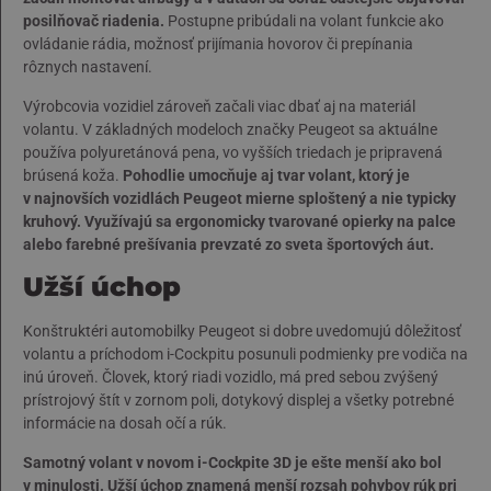
posilňovač riadenia.
Postupne pribúdali na volant funkcie ako
ovládanie rádia, možnosť prijímania hovorov či prepínania
rôznych nastavení.
Výrobcovia vozidiel zároveň začali viac dbať aj na materiál
volantu. V základných modeloch značky Peugeot sa aktuálne
používa polyuretánová pena, vo vyšších triedach je pripravená
brúsená koža.
Pohodlie umocňuje aj tvar volant, ktorý je
v najnovších vozidlách Peugeot mierne sploštený a nie typicky
kruhový. Využívajú sa ergonomicky tvarované opierky na palce
alebo farebné prešívania prevzaté zo sveta športových áut.
Užší úchop
Konštruktéri automobilky Peugeot si dobre uvedomujú dôležitosť
volantu a príchodom i-Cockpitu posunuli podmienky pre vodiča na
inú úroveň. Človek, ktorý riadi vozidlo, má pred sebou zvýšený
prístrojový štít v zornom poli, dotykový displej a všetky potrebné
informácie na dosah očí a rúk.
Samotný volant v novom i-Cockpite 3D je ešte menší ako bol
v minulosti.
Užší úchop znamená menší rozsah pohybov rúk pri