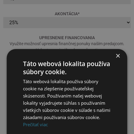
AKONTÁCIA
*
UPRESNENIE FINANCOVANIA
Využite možnosť upresnia finančnej ponuky naším predajcom.
Vyberte maximálne dve možnosti:
×
Táto webová lokalita používa
súbory cookie.
leasing (3 – 7 rokov)
Táto webová lokalita používa súbory
úver (1 – 6 rokov)
cookie na zlepšenie používateľskej
skúsenosti. Používaním našej webovej
tretiny (2 roky)
lokality vyjadrujete súhlas s používaním
štvrtiny (3 roky)
všetkých súborov cookie v súlade s našimi
zásadami používania súborov cookie.
pätiny (4 roky)
Prečítať viac
operatívny leasing