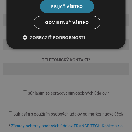
PRIJAŤ VŠETKO
MENO A PRIEZVISKO
*
ODMIETNUŤ VŠETKO
E-MAIL
*
ZOBRAZIŤ PODROBNOSTI
TELEFONICKÝ KONTAKT
*
Súhlasím so spracovaním osobných údajov *
Súhlasím s použitím osobných údajov na marketingové účely
*
Zásady ochrany osobných údajov FRANCE-TECH Košice s.r.o.