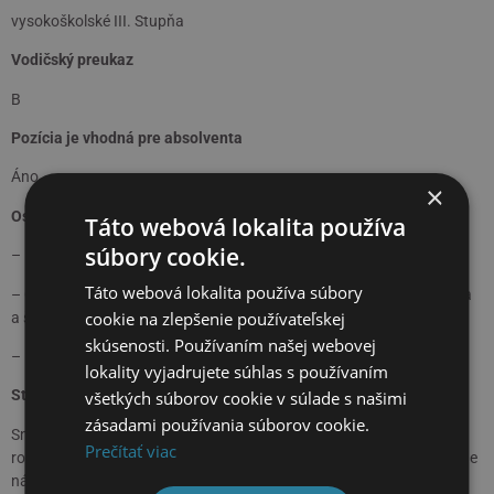
vysokoškolské III. Stupňa
Vodičský preukaz
B
Pozícia je vhodná pre absolventa
Áno
×
Osobnostné predpoklady a zručnosti
Táto webová lokalita používa
súbory cookie.
– Požadujeme aktívny prístup k práci, spoľahlivosť a zodpovednosť
Táto webová lokalita používa súbory
– Ochota prijímania nových informácií prostredníctvom vzdelávania
cookie na zlepšenie používateľskej
a školení
skúsenosti. Používaním našej webovej
– Dodržiavanie stanovených pracovných postupov a štandardov
lokality vyjadrujete súhlas s používaním
Stručná charakteristika spoločnosti
všetkých súborov cookie v súlade s našimi
zásadami používania súborov cookie.
Sme autorizovaný predajca a opravár vozidiel Peugeot. Viac ako 20
Prečítať viac
rokov na trhu okrem vozidiel predávame a distribuujeme aj originálne
náhradné diely a príslušenstvo. Dnes máme pobočky v Bratislave,