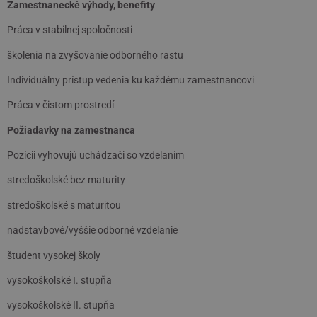
Zamestnanecké výhody, benefity
Práca v stabilnej spoločnosti
školenia na zvyšovanie odborného rastu
Individuálny prístup vedenia ku každému zamestnancovi
Práca v čistom prostredí
Požiadavky na zamestnanca
Pozícii vyhovujú uchádzači so vzdelaním
stredoškolské bez maturity
stredoškolské s maturitou
nadstavbové/vyššie odborné vzdelanie
študent vysokej školy
vysokoškolské I. stupňa
vysokoškolské II. stupňa