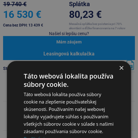
19 740 €
Splátka
16 530 €
80,23 €
Mesačná splátka bez poistenia pri 70%
Cena bez DPH: 13 439 €
akontácii a dĺžke financovania na 7 rokov
Našiel si lepšiu cenu?
Mám záujem
Leasingová kalkulačka
×
Stiahnúť PDF s kompletnou ponukou
Táto webová lokalita používa
súbory cookie.
Základné údaje
Táto webová lokalita používa súbory
cookie na zlepšenie používateľskej
skúsenosti. Používaním našej webovej
Popis
lokality vyjadrujete súhlas s používaním
všetkých súborov cookie v súlade s našimi
zásadami používania súborov cookie.