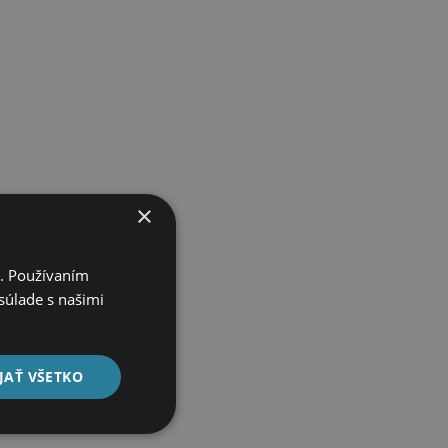
×
i. Používaním
súlade s našimi
JAŤ VŠETKO