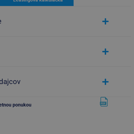
e
edajcov
letnou ponukou