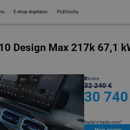
vis
E-shop doplnkov
Požičovňa
 Design Max 217k 67,1 k
Košice
32 240 €
30 740
Našiel si lepšiu cenu?
Mám záujem