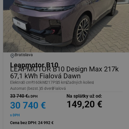
Bratislava
Leapmotor B10
LEAPMOTOR B10 Design Max 217k
67,1 kWh Fialová Dawn
Elektro
0 cm³
160kW
217PS
5 km
Zadných kolies
Automat (bezst.)
5 dverí
Fialová
33 740 €
Na splátky už od:
s DPH
149,20 €
30 740 €
s DPH
Cena bez DPH: 24 992 €