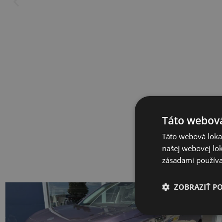
Táto webová
Táto webová lokal
našej webovej lok
zásadami používa
ZOBRAZIŤ P