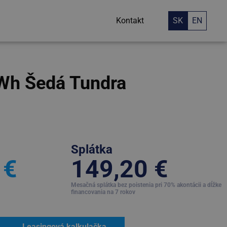
Kontakt
SK
EN
Wh Šedá Tundra
Splátka
 €
149,20 €
Mesačná splátka bez poistenia pri 70% akontácii a dĺžke
financovania na 7 rokov
Leasingová kalkulačka