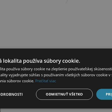
 lokalita používa súbory cookie.
ita používa súbory cookie na zlepšenie používateľskej skúsenost
ality vyjadrujete súhlas s používaním všetkých súborov cookie v 
nia súborov cookie.
Prečítať viac
Podobné vozidla v ponuke
ODROBNOSTI
ODMIETNUŤ VŠETKO
PRI