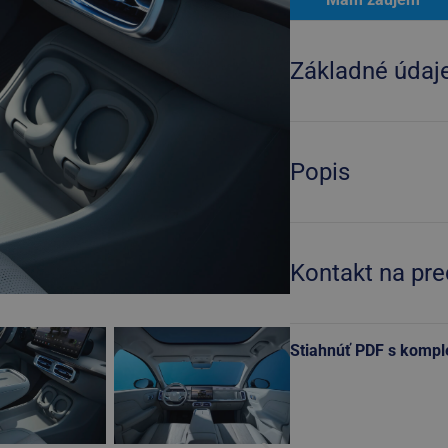
Základné údaj
Popis
Kontakt na pr
Stiahnúť PDF s komp