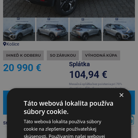
Košice
IHNEĎ K ODBERU
SO ZÁRUKOU
VÝHODNÁ KÚPA
Splátka
20 990 €
104,94 €
Mesačná splátka bez poistenia pri 70%
akontácii a dĺžke financovania na 7 rokov
×
Mám záujem
Táto webová lokalita používa
Leasingová kalkulačka
súbory cookie.
Táto webová lokalita používa súbory
Stiahnúť PDF s kompletnou ponukou
cookie na zlepšenie používateľskej
skúsenosti. Používaním našej webovej