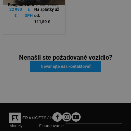
Peugeot 2008
Peugeot 2008
PEUGEOT 2008 ALLURE 1.2 TURBO 100 BVM6
PEUGEOT 2008 GT Hybrid 145k e-DCS6 MHEV
22 990
s
Na splátky už
30 590
s
Na splátky už
€
DPH
od:
€
DPH
od:
111,59 €
148,47 €
Nenašli ste požadované vozidlo?
Neváhajte nás kontaktovať
Modely
Financovanie