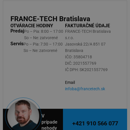
FRANCE-TECH Bratislava
OTVÁRACIE HODINY
FAKTURAČNÉ ÚDAJE
Predaj
Po – Pia: 8:00 – 17:00
FRANCE-TECH Bratislava
So – Ne: zatvorené
s.r.o.
Servis
Po – Pia: 7:30 – 17:00
Jasovská 22/A 851 07
So – Ne: zatvorené
Bratislava
IČO: 35804718
DIČ: 2021557769
IČ DPH: SK2021557769
Email
infoba@francetech.sk
V
prípade
+421 910 566 077
nehody