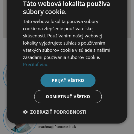
Táto webová lokalita používa
súbory cookie.
Táto webová lokalita používa súbory
cookie na zlepšenie používateľskej
skúsenosti. Používaním našej webovej
lokality vyjadrujete súhlas s používaním
všetkých súborov cookie v súlade s našimi
zásadami používania súborov cookie.
Prečítať viac
Ing. Marek Hajduk
Konateľ spoločnosti
+421 55 783 66 66
PRIJAŤ VŠETKO
hajduk@francetech.sk
ODMIETNUŤ VŠETKO
Miroslav Brachna
ZOBRAZIŤ PODROBNOSTI
Vedúci predaja vozidiel
+421 901 900 420
brachna@francetech.sk