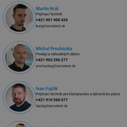
Martin Král
Prijímací technik
+421 901 900 426
kral@francetech.sk
Michal Procházka
Predajca náhradných dielov
+421 903 296 277
prochazka@francetech.sk
Ivan Fajčík
Prijímací technik pre klampiarske a lakovnícke práce
+421 910 566 077
fajcik@francetech.sk