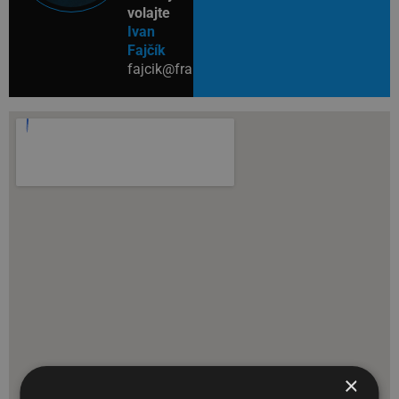
volajte
Ivan
Fajčík
fajcik@francetech.sk
×