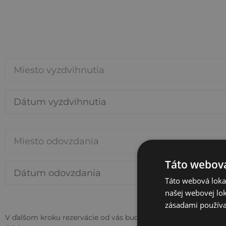
Miesto vyzdvihnutia
Miesto odovzdania
Táto webová
Táto webová lokal
našej webovej lok
zásadami používa
V ďalšom kroku rezervácie od vás budeme potrebovať osobné