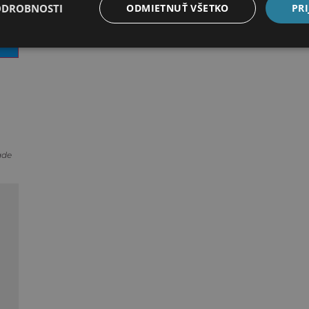
ODROBNOSTI
ODMIETNUŤ VŠETKO
PRI
ade