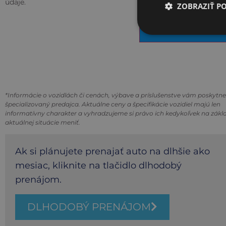
údaje.
ZOBRAZIŤ P
POKRAČOVAŤ
*Informácie o vozidlách či cenách, výbave a príslušenstve vám poskytne
špecializovaný predajca. Aktuálne ceny a špecifikácie vozidiel majú len
informatívny charakter a vyhradzujeme si právo ich kedykoľvek na zákl
aktuálnej situácie meniť.
Ak si plánujete prenajať auto na dlhšie ako
mesiac, kliknite na tlačidlo dlhodobý
prenájom.
DLHODOBÝ PRENÁJOM