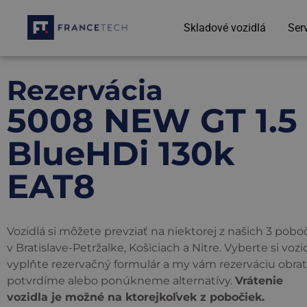
Skladové vozidlá
Ser
Rezervácia
5008 NEW GT 1.5
BlueHDi 130k
EAT8
Vozidlá si môžete prevziať na niektorej z našich 3 pob
v Bratislave-Petržalke, Košiciach a Nitre. Vyberte si vozid
vyplňte rezervačný formulár a my vám rezerváciu obr
potvrdíme alebo ponúkneme alternatívy.
Vrátenie
vozidla je možné na ktorejkoľvek z pobočiek.