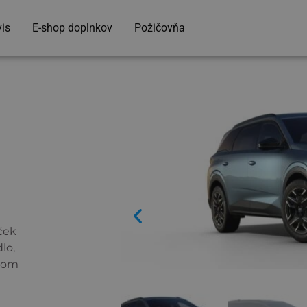
vis
E-shop doplnkov
Požičovňa
oček
lo,
atom