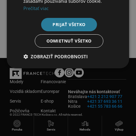
zásadami používania súborov cookie.
Prečítať viac
Nenašli ste požadované vozidlo?
Neváhajte nás kontaktovať
PRIJAŤ VŠETKO
ODMIETNUŤ VŠETKO
ZOBRAZIŤ PODROBNOSTI
Modely
Financovanie
Vozidlá skladom
Eurorepar
Neváhajte nás kontaktovať
Bratislava
+421 2 212 907 77
Servis
E-shop
Nitra
+421 37 693 36 11
Košice
+421 55 783 66 66
Požičovňa
Kontakt
© 2022 FRANCE-TECH Košice s.r.o. All rights reserved.
Ponuka
Servis
Nehoda
Výkup