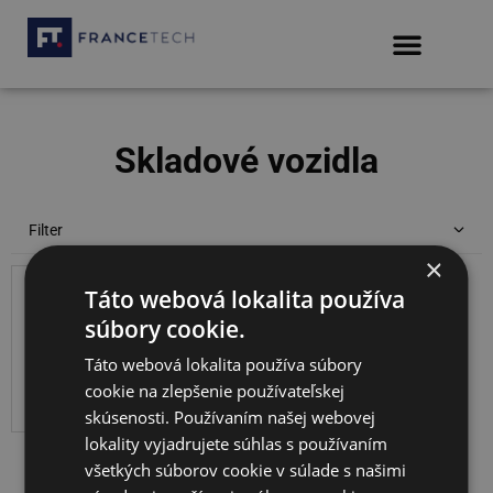
Skladové vozidla
Filter
×
Zimné pneumatiky a bezpečnosť jazdy
One
s
Táto webová lokalita používa
Detaily na
argument
DPH
financovanie
súbory cookie.
is
získate u
missing.
Táto webová lokalita používa súbory
vášho
cookie na zlepšenie používateľskej
predajcu.
skúsenosti. Používaním našej webovej
lokality vyjadrujete súhlas s používaním
všetkých súborov cookie v súlade s našimi