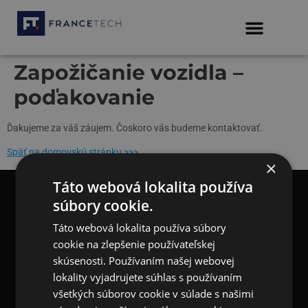
Zapožičanie vozidla –
poďakovanie
Ďakujeme za váš záujem. Čoskoro vás budeme kontaktovať.
Späť na domovskú stránku >>>
×
Táto webová lokalita používa
súbory cookie.
Modely
Financovanie
Táto webová lokalita používa súbory
cookie na zlepšenie používateľskej
Vozidlá skladom
Eurorepar
Neváhajte nás kontaktovať
Bratislava
+421 2 212 907 77
skúsenosti. Používaním našej webovej
Servis
E-shop
Nitra
+421 37 693 36 11
lokality vyjadrujete súhlas s používaním
Košice
+421 55 783 66 66
Požičovňa
Kontakt
všetkých súborov cookie v súlade s našimi
© 2022 FRANCE-TECH Košice s.r.o. All rights reserved.