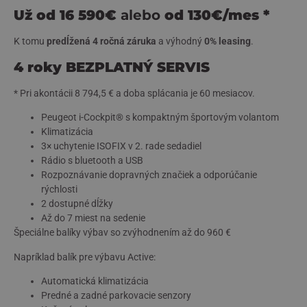
Už od 16 590€
alebo
od 130€/mes *
K tomu
predĺžená 4 ročná záruka
a výhodný
0% leasing
.
4 roky BEZPLATNÝ SERVIS
* Pri akontácii 8 794,5 € a doba splácania je 60 mesiacov.
Peugeot i-Cockpit® s kompaktným športovým volantom
Klimatizácia
3× uchytenie ISOFIX v 2. rade sedadiel
Rádio s bluetooth a USB
Rozpoznávanie dopravných značiek a odporúčanie
rýchlosti
2 dostupné dĺžky
Až do 7 miest na sedenie
Špeciálne balíky výbav so zvýhodnením až do 960 €
Napríklad balík pre výbavu Active:
Automatická klimatizácia
Predné a zadné parkovacie senzory