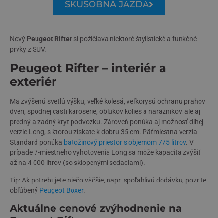
SKÚŠOBNÁ JAZDA
Nový
Peugeot Rifter
si požičiava niektoré štylistické a funkčné
prvky z SUV.
Peugeot Rifter – interiér a
exteriér
Má zvýšenú svetlú výšku, veľké kolesá, veľkorysú ochranu prahov
dverí, spodnej časti karosérie, oblúkov kolies a nárazníkov, ale aj
predný a zadný kryt podvozku. Zároveň ponúka aj možnosť dlhej
verzie Long, s ktorou získate k dobru 35 cm. Päťmiestna verzia
Standard ponúka
batožinový priestor s objemom 775 litrov
. V
prípade 7-miestneho vyhotovenia Long sa môže kapacita zvýšiť
až na 4 000 litrov (so sklopenými sedadlami).
Tip: Ak potrebujete niečo väčšie, napr. spoľahlivú dodávku, pozrite
obľúbený
Peugeot Boxer
.
Aktuálne cenové zvýhodnenie na