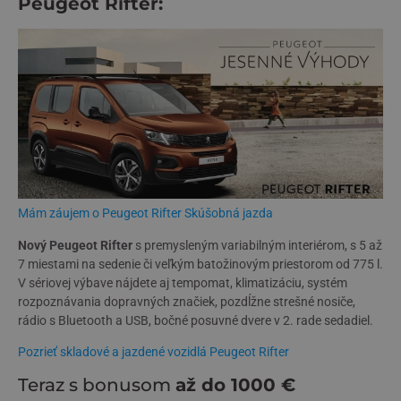
Peugeot Rifter:
Mám záujem o Peugeot Rifter
Skúšobná jazda
Nový Peugeot Rifter
s premysleným variabilným interiérom, s 5 až
7 miestami na sedenie či veľkým batožinovým priestorom od 775 l.
V sériovej výbave nájdete aj tempomat, klimatizáciu, systém
rozpoznávania dopravných značiek, pozdĺžne strešné nosiče,
rádio s Bluetooth a USB, bočné posuvné dvere v 2. rade sedadiel.
Pozrieť skladové a jazdené vozidlá Peugeot Rifter
Teraz s bonusom
až do 1000 €