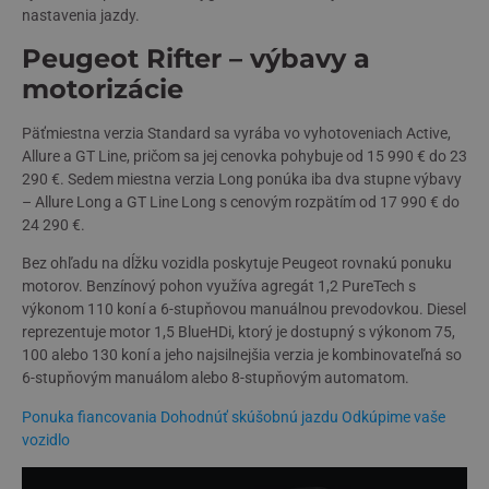
nastavenia jazdy.
Peugeot Rifter – výbavy a
motorizácie
Päťmiestna verzia Standard sa vyrába vo vyhotoveniach Active,
Allure a GT Line, pričom sa jej cenovka pohybuje od 15 990 € do 23
290 €. Sedem miestna verzia Long ponúka iba dva stupne výbavy
– Allure Long a GT Line Long s cenovým rozpätím od 17 990 € do
24 290 €.
Bez ohľadu na dĺžku vozidla poskytuje Peugeot rovnakú ponuku
motorov. Benzínový pohon využíva agregát 1,2 PureTech s
výkonom 110 koní a 6-stupňovou manuálnou prevodovkou. Diesel
reprezentuje motor 1,5 BlueHDi, ktorý je dostupný s výkonom 75,
100 alebo 130 koní a jeho najsilnejšia verzia je kombinovateľná so
6-stupňovým manuálom alebo 8-stupňovým automatom.
Ponuka fiancovania
Dohodnúť skúšobnú jazdu
Odkúpime vaše
vozidlo