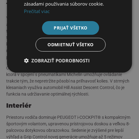
zásadami používania súborov cookie.
Technológia a bezpečnosť
Prečítať viac
Vzhľadom na to, že Peugeot Rifter zažíva premiéru na
automobilovom trhu, je logické využitie najnovších asistenčných
PRIJAŤ VŠETKO
technológií. V závislosti od výbavy disponuje adaptívnym
tempomatom, asistentom pozornosti vodiča, parkovacou
ODMIETNUŤ VŠETKO
kamerou so zorným uhlom 180 stupňov, systémom sledovania
mŕtveho uhla alebo asistentom na kontrolu vybočenia z jazdného
pruhu.
ZOBRAZIŤ PODROBNOSTI
O bezpečnú jazdu sa postará funkcia Advanced Grip Control,
ktorá v spojení s pneumatikami Michelin umožňuje ovládanie
trakcie tým, že nepretržite pôsobí na priľnavosť kolies. V strmých
klesaniach využíva automobil Hill Assist Descent Control, čo je
funkcia na udržiavanie optimálnej rýchlosti.
Interiér
Priestoru vodiča dominuje PEUGEOT i-COCKPIT® s kompaktným
športovým volantom, upravenou prístrojovou doskou a veľkou 8-
palcovou dotykovou obrazovkou. Sedenie je zvýšené pre lepší
výhľad a Grip Control novej generácie umožňuje až 5 režimov