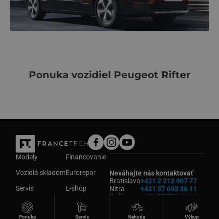
Ponuka vozidiel Peugeot Rifter
Modely
Financovanie
Vozidlá skladom
Eurorepar
Neváhajte nás kontaktovať
Bratislava
+421 2 212 907 77
Servis
E-shop
Nitra
+421 37 693 36 11
Košice
+421 55 783 66 66
Požičovňa
Kontakt
© 2022 FRANCE-TECH Košice s.r.o. All rights reserved.
Ponuka
Servis
Nehoda
Výkup