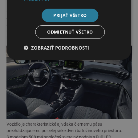
Nový Peugeot 208 je dlhší, širší a nižší ako jeho predchodca. Má
výraznú karosériu a vďaka čistým líniám evokuje športového
PRIJAŤ VŠETKO
ducha. Znakom dynamiky je malé zadné okno s veľkým sklonom
a dokonale v línii s oblúkom zadného kolesa. Vo verzii GT Line
a GT sú oblúky kolies ozdobené lakovými čiernymi lemami
ODMIETNUŤ VŠETKO
blatníkov.
ZOBRAZIŤ PODROBNOSTI
Vozidlo je charakteristické aj vďaka čiernemu pásu
prechádzajúcemu po celej šírke dverí batožinového priestoru.
S modelom 508 má spoločný svetelný podpis s Full LED