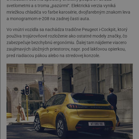
svetlometmi a s troma „pazúrmi“. Elektrická verzia vyniká
mriežkou chladiča vo farbe karosérie, dvojfarebným znakom leva
a monogramom e-208 na zadnej časti auta.
Vo vnútri vozidla sa nachádza tradične Peugeot i-Cockpit, ktorý
používa trojúrovňové rozloženie ako ostatné modely značky, čo
zabezpečuje bezchybnú ergonómiu. Ďalej tam nájdeme viacero
zaujímavých úložných priestorov, napr. pod lakťovou opierkou,
pred riadiacou pákou alebo na stredovej konzole.