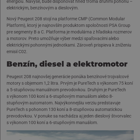
energiou. Navyše, bude disponovať hneď troma druhmi pohonu –
elektrickým, benzínovým a dieslovým.
Nový Peugeot 208 stojí na platforme CMP (Common Modular
Platform), ktorý je najnovším produktom spoločnosti PSA Group
pre segmenty B a C. Platforma je modulárna z hľadiska rozmerov
a motorov. Preto umožňuje výber medzi spaľovacími alebo
elektrickými pohonnými jednotkami. Zároveň prispieva k zníženiu
emisií C02.
Benzín, diesel a elektromotor
Peugeot 208 najnovšej generácie ponúka benzínové trojvalcové
motory s objemom 1,2 litra. Prvým je PureTech s výkonom 75 koní
a 5-stupňovou manuálnom prevodovkou. Druhým je PureTech
s výkonom 100 koní a 6-stupňovým manuálom alebo 8-
stupňovým automatom. Najvýkonnejšiu verziu predstavuje
PureTech s pohonom 130 koní a 8-stupňovou automatickou
prevodovkou. V ponuke sa nachádza aj jeden dieslový štvorvalec
s výkonom 100 koní a 6-stupňovým manuálom.