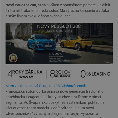
Nový Peugeot 208, cena
a výkon v optimálnom pomere. Je dlhší,
širší a nižší ako jeho predchodca. Má výraznú karosériu a vďaka
čistým líniám evokuje športového ducha.
Mám záujem o nový Peugeot 208
Stiahnuť cenník
Francúzska automobilka prináša novú generáciu tradičného
hatchbacku Peugeot 208, ktorý sa chce stať lídrom v rámci
segmentu. Vo Švajčiarsku poskytne návštevníkom pohľad na
všetky verzie tohto modelu. Podľa výrobcu upúta nová
„dvestoosmička“ výrazným dizajnom, mladým výrazom a