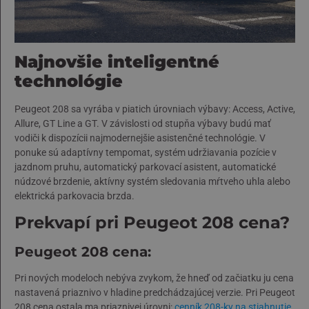
Najnovšie inteligentné
technológie
Peugeot 208 sa vyrába v piatich úrovniach výbavy: Access, Active,
Allure, GT Line a GT. V závislosti od stupňa výbavy budú mať
vodiči k dispozícii najmodernejšie asistenčné technológie. V
ponuke sú adaptívny tempomat, systém udržiavania pozície v
jazdnom pruhu, automatický parkovací asistent, automatické
núdzové brzdenie, aktívny systém sledovania mŕtveho uhla alebo
elektrická parkovacia brzda.
Prekvapí pri Peugeot 208 cena?
Peugeot 208 cena:
Pri nových modeloch nebýva zvykom, že hneď od začiatku ju cena
nastavená priaznivo v hladine predchádzajúcej verzie. Pri Peugeot
208 cena ostala ma priaznivej úrovni:
cenník 208-ky na stiahnutie
.