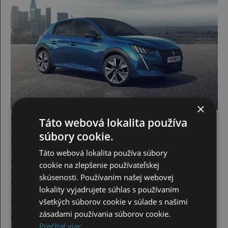
×
Pýchou Peugeotu je však elektromotor s výkonom 136 koní
Táto webová lokalita používa
a krútiacim momentom 260 Nm. Disponuje troma jazdnými
súbory cookie.
režimami a dvoma stupňami brzdenia. „Dvestoosmička“ je
vybavená veľkokapacitnou 50 kWh batériou, ktorá umožňuje
Táto webová lokalita používa súbory
dojazd 340 km podľa protokolu WLTP a až 450 km podľa NEDC.
cookie na zlepšenie používateľskej
Na batériu sa vzťahuje 8-ročná záruka alebo garancia na 160 000
skúsenosti. Používaním našej webovej
km na 70 % jej kapacity nabitia.
lokality vyjadrujete súhlas s používaním
Nový Peugeot 208 pôsobí
všetkých súborov cookie v súlade s našimi
zásadami používania súborov cookie.
športovo
Prečítať viac