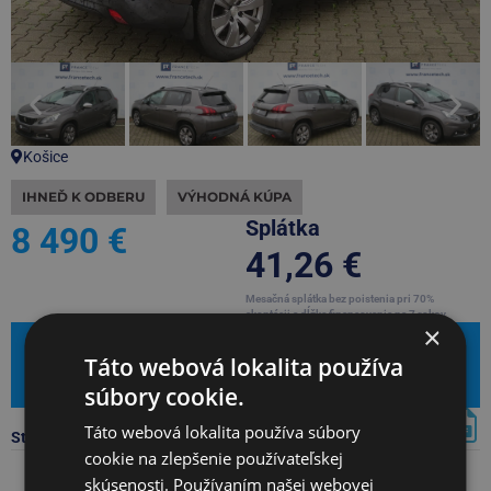
Košice
IHNEĎ K ODBERU
VÝHODNÁ KÚPA
Splátka
8 490 €
41,26 €
Mesačná splátka bez poistenia pri 70%
akontácii a dĺžke financovania na 7 rokov
×
Mám záujem
Táto webová lokalita používa
Leasingová kalkulačka
súbory cookie.
Táto webová lokalita používa súbory
Stiahnúť PDF s kompletnou ponukou
cookie na zlepšenie používateľskej
skúsenosti. Používaním našej webovej