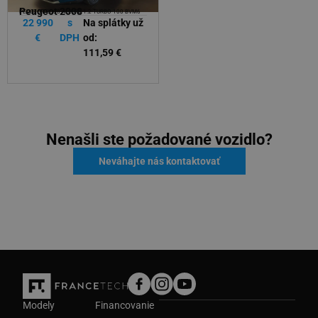
Peugeot 2008
Peugeot 2008
PEUGEOT 2008 ALLURE 1.2 TURBO 100 BVM6
PEUGEOT 2008 GT Hybrid 145k e-DCS6 MHEV
22 990
s
Na splátky už
30 590
s
Na splátky už
€
DPH
od:
€
DPH
od:
111,59 €
148,47 €
Nenašli ste požadované vozidlo?
Neváhajte nás kontaktovať
Modely
Financovanie