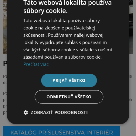
Táto webová lokalita používa
súbory cookie.
Táto webová lokalita používa súbory
cookie na zlepšenie používateľskej
skúsenosti. Používaním našej webovej
lokality vyjadrujete súhlas s používaním
všetkých súborov cookie v súlade s našimi
zásadami používania súborov cookie.
PONUKA ORIGINÁLNYCH DOPLNKOV
Prečítať viac
PRÍSLUŠENSTVO
PEUGEOT
PEUGEOT pre vás vytvoril a vybral širokú škálu príslušenstva, ktoré je
PRIJAŤ VŠETKO
dokonale prispôsobené vášmu vozidlu.
Ponuku príslušenstva PEUGEOT si môžete prezrieť v katalógoch
ODMIETNUŤ VŠETKO
príslušenstva jednotlivých modelov alebo v univerzálnych katalógoch
pre exteriér & interiér modelov Peugeot a zakúpiť u autorizovaných
ZOBRAZIŤ PODROBNOSTI
predajcov PEUGEOT.
KATALÓG PRÍSLUŠENSTVA INTERIÉR