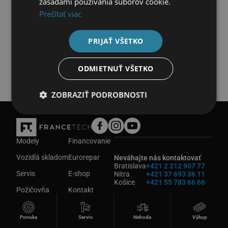
zásadami používania súborov cookie.
Prečítať viac
Nenašli ste požadované vozidlo?
Neváhajte nás kontaktovať
PRIJAŤ VŠETKO
ODMIETNUŤ VŠETKO
ZOBRAZIŤ PODROBNOSTI
Modely
Financovanie
Vozidlá skladom
Eurorepar
Neváhajte nás kontaktovať
Bratislava
+421 2 212 907 77
Servis
E-shop
Nitra
+421 37 693 36 11
Košice
+421 55 783 66 66
Požičovňa
Kontakt
© 2022 FRANCE-TECH Košice s.r.o. All rights reserved.
Ponuka
Servis
Nehoda
Výkup