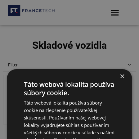
Skladové vozidla
Filter
×
Peugeot 508 SW – zrejme najkrajšie kombi
súčasnosti
Táto webová lokalita používa
One
s
Detaily na
argument
DPH
súbory cookie.
financovanie
is
získate u
Táto webová lokalita používa súbory
missing.
vášho
cookie na zlepšenie používateľskej
predajcu.
skúsenosti. Používaním našej webovej
lokality vyjadrujete súhlas s používaním
všetkých súborov cookie v súlade s našimi