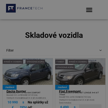
Skladové vozidla
Filter
IHNEĎ K ODBERU
VÝHODNÁ KÚPA
7 MIEST
IHNEĎ K ODBERU
VÝHODNÁ KÚPA
Jazdené
Jazdené
Dacia Duster
Fiat Freemont
DACIA DUSTER 1.3 TCe 4X4 COMFORT
Fiat Freemont 2.0 MULTIJET LONGUE 4×4 A/T
7miest
Benzín
1332 cm³
96kW
124130 km
Diesel
1956 cm³
125kW
206700 km
Všetkých 4 kolies
Manuál (6 st.)
5 dverí
Modrá
Všetkých 4 kolies
Automat (6 st.)
5 dverí
10 990
s
Na splátky už
Šedá metalíza
6 490
s
€
DPH
od: