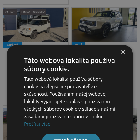
7 MIEST
IHNEĎ K ODBERU
Jazdené
Nové
×
Land Rover Discovery
Baic BJ30
LAND ROVER DISCOVERY 2,7 TDV6 HSE A/T
BAIC BJ30e Hybrid ( HEV ) AWD
Diesel
2720 cm³
140kW
247069 km
Hybrid (benzín/elektrika)
1489 cm³
209kW
Táto webová lokalita používa
Všetkých 4 kolies
Automat (6 st.)
5 dverí
Biela
10 km
Všetkých 4 kolies
Automat
5 dverí
biela metalíza
5 990
s
súbory cookie.
Detaily na
36 790
s
Na splátky už
€
DPH
financovanie
€
DPH
od:
Táto webová lokalita používa súbory
získate u
178,56 €
cookie na zlepšenie používateľskej
vášho
skúsenosti. Používaním našej webovej
predajcu.
lokality vyjadrujete súhlas s používaním
všetkých súborov cookie v súlade s našimi
zásadami používania súborov cookie.
Prečítať viac