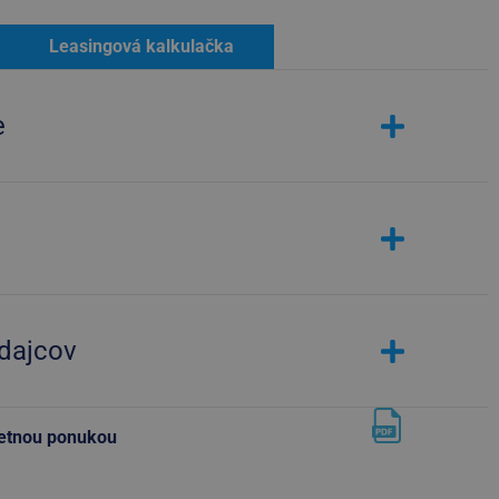
Leasingová kalkulačka
e
edajcov
letnou ponukou