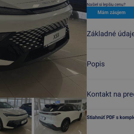
Našiel si lepšiu cenu?
Mám záujem
Základné údaj
Popis
Kontakt na pr
Stiahnúť PDF s komp