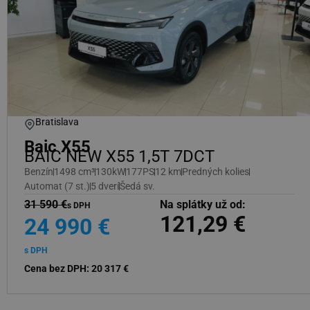
Bratislava
Baic X55
BAIC NEW X55 1,5T 7DCT
Benzín
1498 cm³
130kW
177PS
12 km
Predných kolies
Automat (7 st.)
5 dverí
Šedá sv.
31 590 €
Na splátky už od:
s DPH
121,29 €
24 990 €
s DPH
Cena bez DPH: 20 317 €