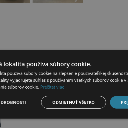
 lokalita používa súbory cookie.
ita používa súbory cookie na zlepšenie používateľskej skúsenost
ality vyjadrujete súhlas s používaním všetkých súborov cookie v 
nia súborov cookie.
Prečítať viac
Podobné vozidla v ponuke
ODROBNOSTI
ODMIETNUŤ VŠETKO
PRI