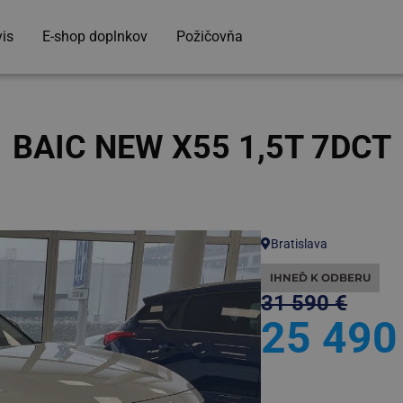
vis
E-shop doplnkov
Požičovňa
BAIC NEW X55 1,5T 7DCT
Bratislava
IHNEĎ K ODBERU
31 590 €
25 490