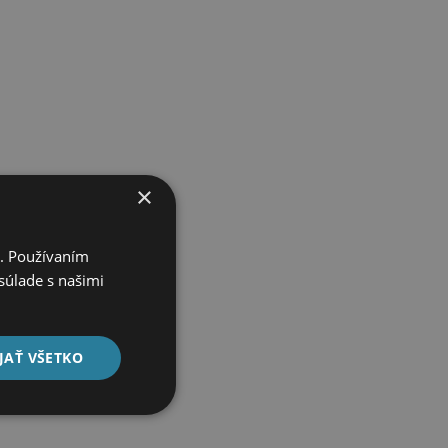
×
i. Používaním
súlade s našimi
JAŤ VŠETKO