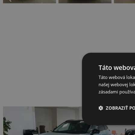
Táto webová
Táto webová lokal
našej webovej lok
zásadami používa
ZOBRAZIŤ P