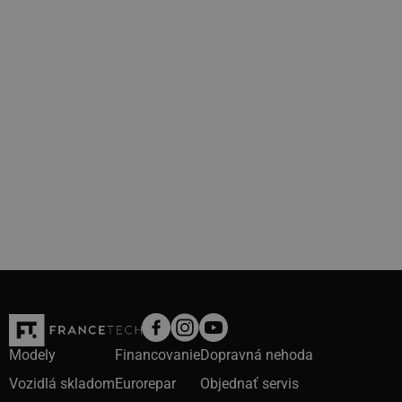
Modely
Financovanie
Dopravná nehoda
Vozidlá skladom
Eurorepar
Objednať servis