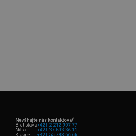
Neváhajte nás kontaktovať
Bratislava
+421 2 212 907 77
Nitra
+421 37 693 36 11
Košice
+421 55 783 66 66