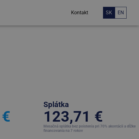
Kontakt
SK
EN
Splátka
 €
123,71 €
Mesačná splátka bez poistenia pri 70% akontácii a dĺžke
financovania na 7 rokov