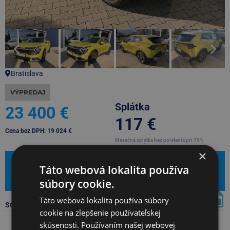
Bratislava
VÝPREDAJ
Splátka
23 400 €
117 €
Cena bez DPH: 19 024 €
Mesačná splátka bez poistenia pri 70%
akontácii a dĺžke financovania na 7 rokov
×
Mám záujem
Táto webová lokalita používa
Leasingová kalkulačka
súbory cookie.
Táto webová lokalita používa súbory
Stiahnúť PDF s kompletnou ponukou
cookie na zlepšenie používateľskej
skúsenosti. Používaním našej webovej