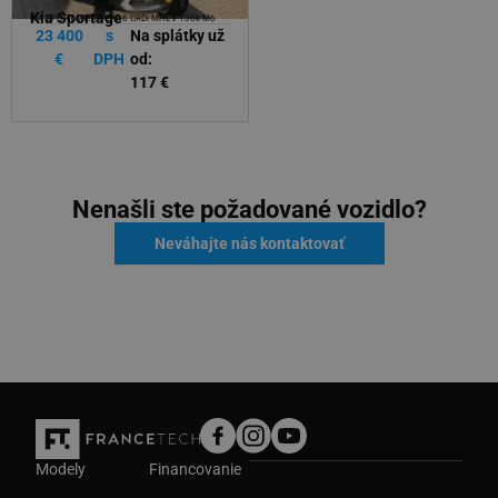
Kia Sportage
KIA SPORTAGE Gold 1,6 CRDi MHEV 136k M6
23 400
s
Na splátky už
€
DPH
od:
117 €
Nenašli ste požadované vozidlo?
Neváhajte nás kontaktovať
Modely
Financovanie