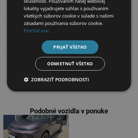
skúsenosti. Používaním našej webovej
Základné údaje
lokality vyjadrujete súhlas s používaním
všetkých súborov cookie v súlade s našimi
zásadami používania súborov cookie.
Prečítať viac
Popis
PRIJAŤ VŠETKO
ODMIETNUŤ VŠETKO
Kontakt na predajcov
ZOBRAZIŤ PODROBNOSTI
Podobné vozidla v ponuke