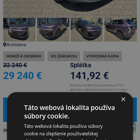
Bratislava
IHNEĎ K ODBERU
SO ZÁRUKOU
VÝHODNÁ KÚPA
32 240 €
Splátka
29 240 €
141,92 €
Mesačná splátka bez poistenia pri 70%
akontácii a dĺžke financovania na 7 rokov
Našiel si lepšiu cenu?
×
Mám záujem
Táto webová lokalita používa
súbory cookie.
Leasingová kalkulačka
Táto webová lokalita používa súbory
Stiahnúť PDF s kompletnou ponukou
cookie na zlepšenie používateľskej