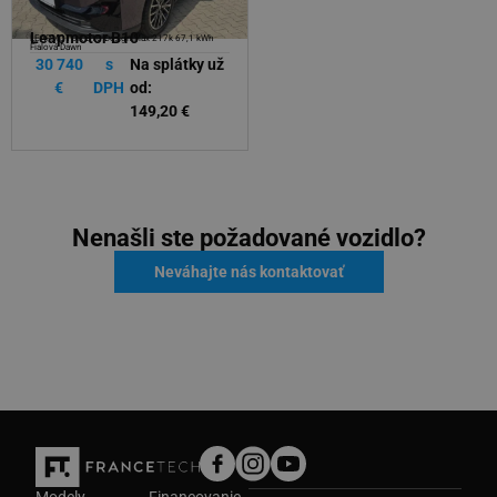
Leapmotor B10
Leapmotor B10
LEAPMOTOR B10 Design Max 217k 67,1 kWh
LEAPMOTOR B10 Design REEV 217k 18,8 kWh
Fialová Dawn
29 240
s
Na splátky už
30 740
s
Na splátky už
€
DPH
od:
€
DPH
od:
141,92 €
149,20 €
Nenašli ste požadované vozidlo?
Neváhajte nás kontaktovať