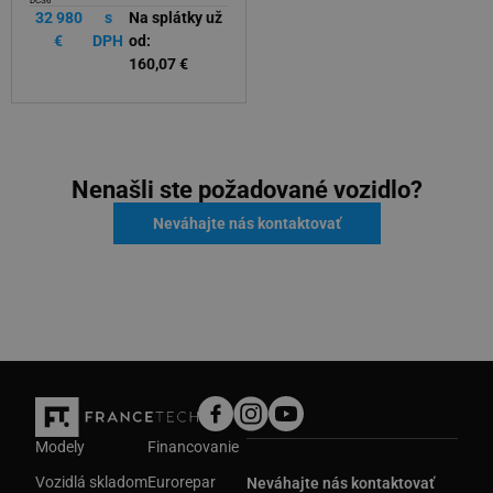
DCS6
28 990
s
Na splátky už
32 980
s
Na splátky už
€
DPH
od:
€
DPH
od:
140,70 €
160,07 €
Nenašli ste požadované vozidlo?
Neváhajte nás kontaktovať
Modely
Financovanie
Vozidlá skladom
Eurorepar
Neváhajte nás kontaktovať