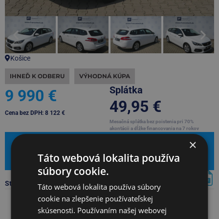
Košice
IHNEĎ K ODBERU
VÝHODNÁ KÚPA
Splátka
9 990 €
49,95 €
Cena bez DPH: 8 122 €
Mesačná splátka bez poistenia pri 70%
akontácii a dĺžke financovania na 7 rokov
×
Mám záujem
Táto webová lokalita používa
Leasingová kalkulačka
súbory cookie.
Stiahnúť PDF s kompletnou ponukou
Táto webová lokalita používa súbory
cookie na zlepšenie používateľskej
skúsenosti. Používaním našej webovej
Základné údaje