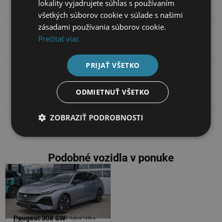
lokality vyjadrujete súhlas s používaním
všetkých súborov cookie v súlade s našimi
zásadami používania súborov cookie.
Prečítať viac
Popis
PRIJAŤ VŠETKO
Kontakt na predajcov
ODMIETNUŤ VŠETKO
ZOBRAZIŤ PODROBNOSTI
Podobné vozidla v ponuke
Peugeot 308 SW
Peugeot 308 SW
Peugeot NEW 308 SW ALLURE Hybrid 145k e-
PEUGEOT 308 SW ALLURE Hybrid 145k e-DCS6