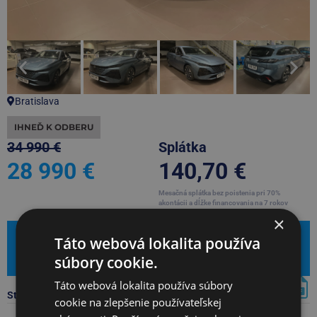
Bratislava
IHNEĎ K ODBERU
34 990 €
Splátka
28 990 €
140,70 €
Mesačná splátka bez poistenia pri 70%
akontácii a dĺžke financovania na 7 rokov
Našiel si lepšiu cenu?
×
Mám záujem
Táto webová lokalita používa
súbory cookie.
Leasingová kalkulačka
Táto webová lokalita používa súbory
Stiahnúť PDF s kompletnou ponukou
cookie na zlepšenie používateľskej