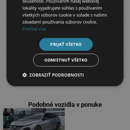
skúsenosti. Používaním našej webovej
Základné údaje
lokality vyjadrujete súhlas s používaním
všetkých súborov cookie v súlade s našimi
zásadami používania súborov cookie.
Prečítať viac
Popis
PRIJAŤ VŠETKO
ODMIETNUŤ VŠETKO
Kontakt na predajcov
ZOBRAZIŤ PODROBNOSTI
Podobné vozidla v ponuke