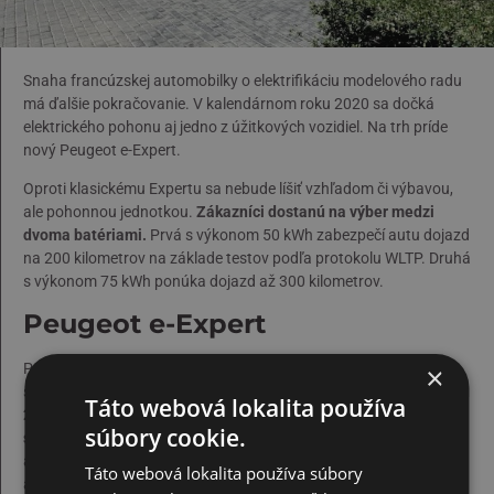
Snaha francúzskej automobilky o elektrifikáciu modelového radu
má ďalšie pokračovanie. V kalendárnom roku 2020 sa dočká
elektrického pohonu aj jedno z úžitkových vozidiel. Na trh príde
nový Peugeot e-Expert.
Oproti klasickému Expertu sa nebude líšiť vzhľadom či výbavou,
ale pohonnou jednotkou.
Zákazníci dostanú na výber medzi
dvoma batériami.
Prvá s výkonom 50 kWh zabezpečí autu dojazd
na 200 kilometrov na základe testov podľa protokolu WLTP. Druhá
s výkonom 75 kWh ponúka dojazd až 300 kilometrov.
Peugeot e-Expert
Peugeot chce týmto krokom potvrdiť vedúcu pozíciu na trhu
×
s ľahkými úžitkovými vozidlami.
Ambíciou automobilky je do roku
Táto webová lokalita používa
2021 ponúknuť kompletnú elektrifikáciu modelov z tohto
súbory cookie.
segmentu.
To znamená, že k modelu Peugeot e-Expert sa pridajú
aj verzie s elektrickým pohonom v prípade vozidiel
Peugeot Boxer
Táto webová lokalita používa súbory
a
Partner
.