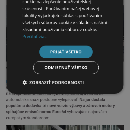
cookie na zlepšenie používateľskej
skúsenosti. Používaním našej webovej
lokality vyjadrujete súhlas s používaním
všetkých súborov cookie v súlade s našimi
zásadami používania súborov cookie.
Prečítať viac
PRIJAŤ VŠETKO
ODMIETNUŤ VŠETKO
Viaceré vylepšenia
Peugeot Expert
je z hľadiska veľkosti druhým najväčším
ZOBRAZIŤ PODROBNOSTI
úžitkovým vozidlom značky po modeli
Peugeot Boxer
. Vzhľadom
na svoju všestrannosť sa výborne predáva, a tak sa ho
automobilka snaží postupne vylepšovať.
Na jar dostala
populárna dodávka tri nové verzie výbavy a zároveň motory
spĺňajúce emisnú normu Euro 6d
vyhovujúce najnovším
európskym štandardom.