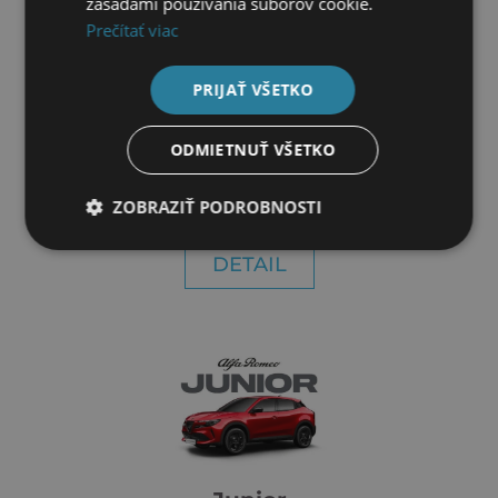
zásadami používania súborov cookie.
Prečítať viac
PRIJAŤ VŠETKO
ODMIETNUŤ VŠETKO
ZOBRAZIŤ PODROBNOSTI
Tonale
DETAIL