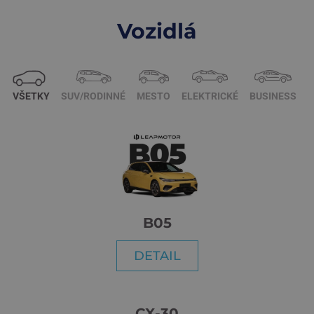
Vozidlá
VŠETKY
SUV/RODINNÉ
MESTO
ELEKTRICKÉ
BUSINESS
B05
DETAIL
CX-30