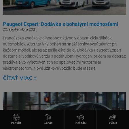
Peugeot Expert: Dodávka s bohatými možnosťami
20. septembra 2021
Francúzska značka je dlhodobo aktívna v oblasti elektrifikácie
automobilov. Alternatívny pohon sa snaží poskytovať takmer pri
každom modeli, ale teraz zašla ešte ďalej. Dodávka Peugeot Expert
dostane aj vodíkovú verziu s podtitulom Hydrogen, pričom sa doteraz
predávala vo vyhotoveniach so spaľovacími motormi aj
elektromotorom. Nové úžitkové vozidlo bude stáť na
ČÍTAŤ VIAC »
Ponuka
Servis
Nehoda
Výkup